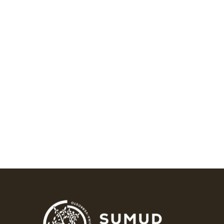
End the Occupation! T-paita, valkoinen
35,00
€