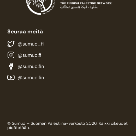
Seuraa meitä
@sumud_fi
@sumud.fi
@sumud.fin
@sumud.fin
© Sumud – Suomen Palestiina-verkosto 2026. Kaikki oikeudet
pidätetään.