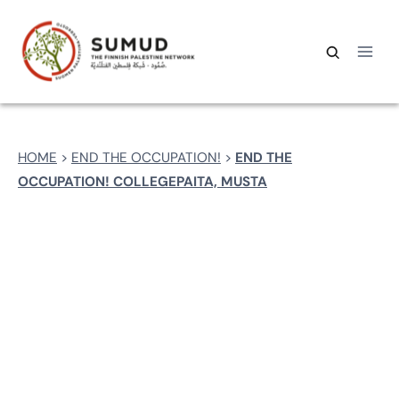
Skip
to
content
Etsi:
Haku
HOME
>
END THE OCCUPATION!
>
END THE
OCCUPATION! COLLEGEPAITA, MUSTA