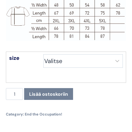
size
End
Lisää ostoskoriin
the
Occupation!
Collegepaita,
Category:
End the Occupation!
musta
määrä