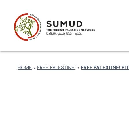
Skip
MAKSU
OSTOSKORI
SHOP-FI
SUMUD SHO
to
content
HOME
>
FREE PALESTINE!
>
FREE PALESTINE! P