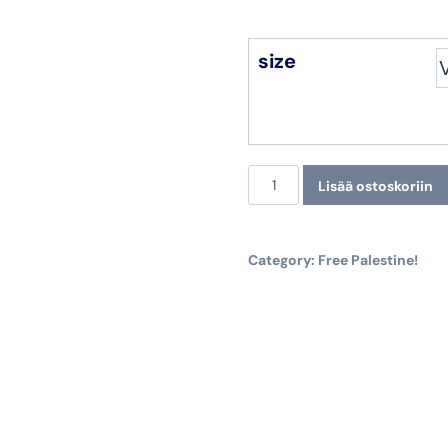
size
Free
Lisää ostoskoriin
Palestine!
Pitkähihainen,
Category:
Free Palestine!
valkoinen
määrä