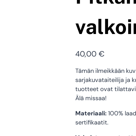
valko
40,00
€
Tämän ilmeikkään kuvi
sarjakuvataiteilija ja 
tuotteet ovat tilattav
Älä missaa!
Materiaali:
100% laad
sertifikaatit.