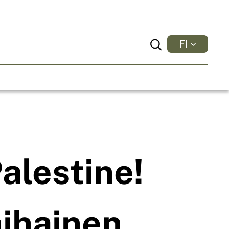
FI
Haku
alestine!
ihainen,